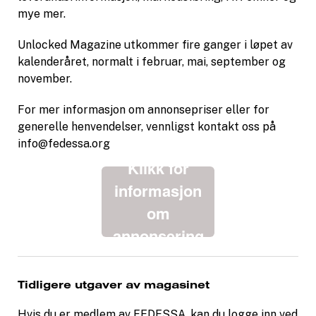
mye mer.
Unlocked Magazine utkommer fire ganger i løpet av
kalenderåret, normalt i februar, mai, september og
november.
For mer informasjon om annonsepriser eller for
generelle henvendelser, vennligst kontakt oss på
info@fedessa.org
Klikk for
informasjon
om
annonsering
Tidligere utgaver av magasinet
Hvis du er medlem av FEDESSA, kan du logge inn ved