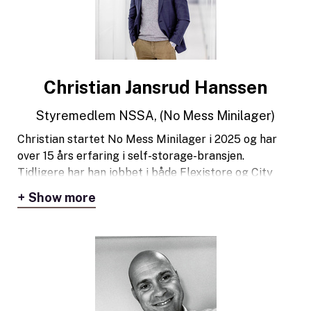
Christian Jansrud Hanssen
Styremedlem NSSA, (No Mess Minilager)
Christian startet No Mess Minilager i 2025 og har
over 15 års erfaring i self-storage-bransjen.
Tidligere har han jobbet i både Flexistore og City
Self Storage, hvor han har opparbeidet seg bred
Show more
bransjekunnskap og erfaring.