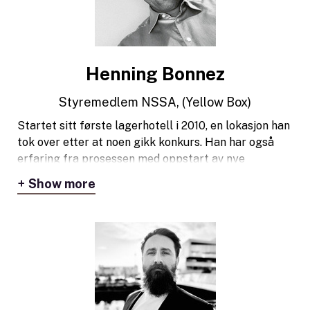
Henning Bonnez
Styremedlem NSSA, (Yellow Box)
Startet sitt første lagerhotell i 2010, en lokasjon han
tok over etter at noen gikk konkurs. Han har også
erfaring fra prosessen med oppstart av nye
lokasjoner, og drift av lokasjoner som er vel
Show more
etablerte. I en periode drev han også med containere
(som minilager). Per i dag har han de fleste hatter i
selskapet YellowBox, med lokasjoner fra sør til nord i
Norge.