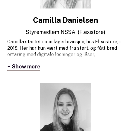
Philip har vært styremedlem i NSSA siden 2023, og
ser viktigheten av at bransjen tør å være
Camilla Danielsen
fremoverlent og hele tiden tilpasse seg markedets
etterspørsel.
Styremedlem NSSA, (Flexistore)
Camilla startet i minilagerbransjen, hos Flexistore, i
2018. Her har hun vært med fra start, og fått bred
erfaring med digitale løsninger og låser,
produktutvikling, drift og prosjektledelse.
Show more