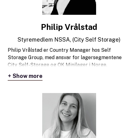
Philip Vrålstad
Styremedlem NSSA, (City Self Storage)
Philip Vrålstad er Country Manager hos Self
Storage Group, med ansvar for lagersegmentene
City Self-Storage og OK Minilager i Norge.
Show more
Han har vært en del av self-storage-bransjen siden
2012 og har et sterkt kommersielt fokus. Med bred
erfaring og et kontinuerlig fokus på effektivisering
og forbedring av kundereisen, er Philip opptatt av å
utfordre tradisjonelle konsepter og finne smarte
løsninger. Hans arbeidsfilosofi bygger på å tenke
prosesser, identifisere forbedringsmuligheter og
alltid ha kundeopplevelsen i fokus.