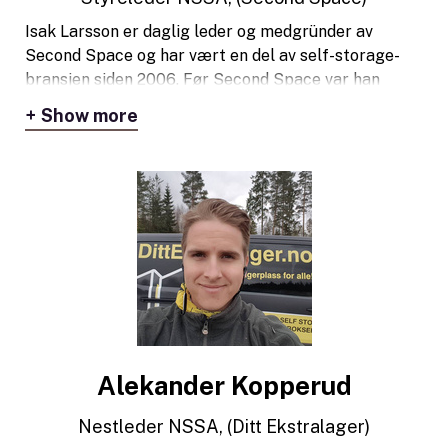
Isak Larsson er daglig leder og medgründer av
Second Space og har vært en del av self-storage-
bransjen siden 2006. Før Second Space var han
General Manager for City Self Storage i
Show more
Skandinavia. I tillegg til sitt styreverv i NSSA har
Isak vært styremedlem i både den svenske og
danske bransjeorganisasjonen for self-storage.
Alekander Kopperud
Nestleder NSSA, (Ditt Ekstralager)